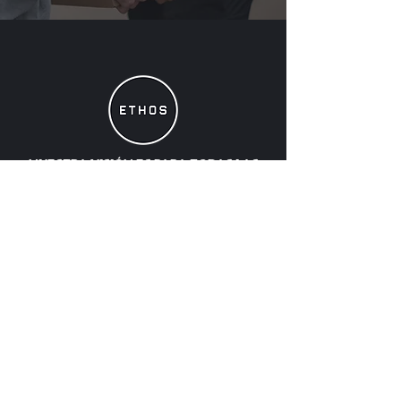
NUESTRA VISIÓN ES PARA
TODAS LAS
PERSONAS
ESTAR CON JESÚS,
PARA LLEGAR A SER COMO JESÚS,
Y HACER LO QUE JESÚS HIZO.
Enlaces rápidos
Ampliación del edificio
Informe de fin de año 2025