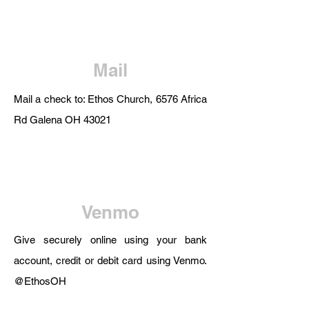
Mail
M
ail a check to: Ethos Church, 6576 Africa
Rd Galena OH 43021
Venmo
Give securely online using your bank
account, credit or debit card using Venmo.
@EthosOH