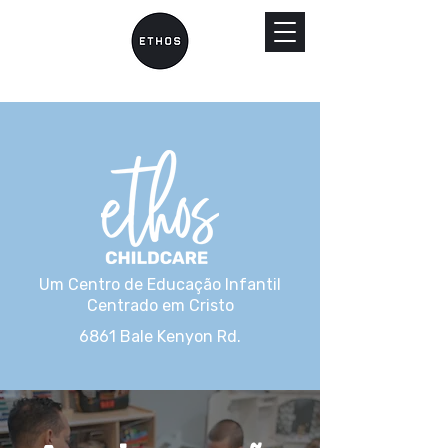
Um Centro de Educação Infantil
Centrado em Cristo
6861 Bale Kenyon Rd.