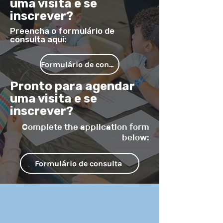
uma visita e se
acolhedor permite que nossos professores
inscrever?
conheçam verdadeiramente cada criança,
Preencha o formulário de
apoiando seu crescimento único, seu estilo
consulta aqui:
de aprendizagem e seu desenvolvimento
espiritual diariamente.
Formulário de consulta
Pronto para agendar
uma visita e se
inscrever?
Complete the application form
below:
Formulário de consulta