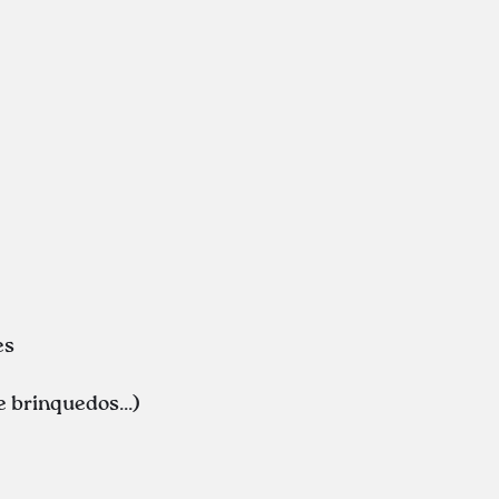
es
e brinquedos...)