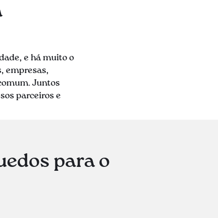
a
dade, e há muito o
s, empresas,
 comum. Juntos
sos parceiros e
uedos para o