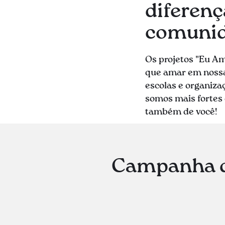
diferen
comunid
Os projetos "Eu Am
que amar em nossa
escolas e organiz
somos mais fortes 
também de você!
Campanha de