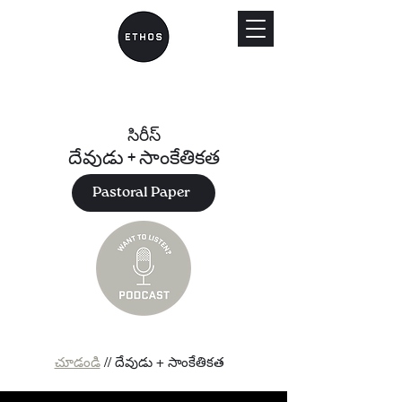
సిరీస్
దేవుడు + సాంకేతికత
Pastoral Paper
చూడండి
// దేవుడు + సాంకేతికత