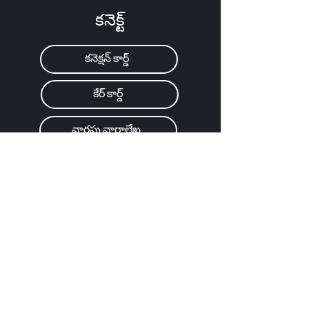
కనెక్ట్
కనెక్షన్ కార్డ్
కేర్ కార్డ్
వారపు వార్తాలేఖ
ఎథోస్ 101-301
Church Center App
ఆదివారం సమావేశాలు
8:00a / 9:30a / 11:15a
వ్యక్తిగతంగా మరియు