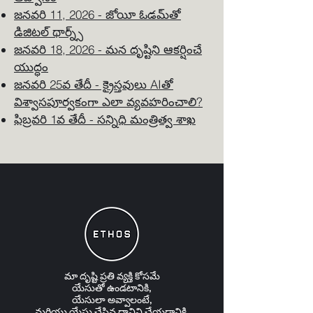
జనవరి 11, 2026 - జోయీ ఓడమ్‌తో
డిజిటల్ థార్న్స్
జనవరి 18, 2026 - మన దృష్టిని ఆకర్షించే
యుద్ధం
జనవరి 25వ తేదీ - క్రైస్తవులు AIతో
విశ్వాసపూర్వకంగా ఎలా వ్యవహరించాలి?
ఫిబ్రవరి 1వ తేదీ - సన్నిధి మంత్రిత్వ శాఖ
మా దృష్టి
ప్రతి వ్యక్తి
కోసమే
యేసుతో ఉండటానికి,
యేసులా అవ్వాలంటే,
మరియు యేసు చేసిన దానిని చేయడానికి.