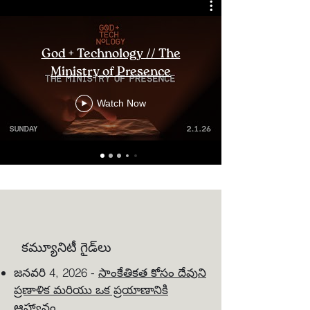
God + Technology // The
Ministry of Presence
Watch Now
కమ్యూనిటీ గైడ్‌లు
జనవరి 4, 2026 -
సాంకేతికత కోసం దేవుని
ప్రణాళిక మరియు ఒక ప్రయాణానికి
ఆహ్వానం