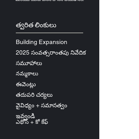
త్వరిత లింకులు
Building Expansion
2025 సంవత్సరాంతపు నివేదిక
సమూహాలు
నమ్మకాలు
ఈవెంట్లు
తదుపరి చర్యలు
వైవిధ్యం + సమానత్వం
ఇవ్వండి
ఎథోస్ + కో కేఫ్