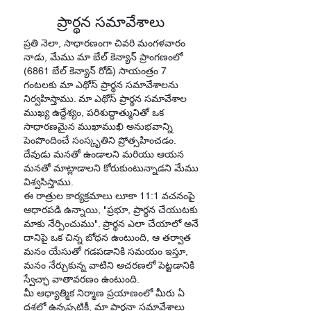
ప్రార్థన సమావేశాలు
ప్రతి నెలా, సాధారణంగా చివరి మంగళవారం
నాడు, మేము మా బేల్ కెన్యాన్ ప్రాంగణంలో
(6861 బేల్ కెన్యాన్ రోడ్) సాయంత్రం 7
గంటలకు మా ఎథోస్ ప్రార్థన సమావేశాలను
నిర్వహిస్తాము. మా ఎథోస్ ప్రార్థన సమావేశాల
ముఖ్య ఉద్దేశ్యం, పరిశుద్ధాత్మునితో ఒక
సాధారణమైన ముఖాముఖి అనుభవాన్ని
పెంపొందించే సంస్కృతిని ప్రోత్సహించడం.
దేవుడు మనతో ఉండాలని మరియు ఆయన
మనతో మాట్లాడాలని కోరుకుంటున్నాడని మేము
విశ్వసిస్తాము.
ఈ రాత్రుల కార్యక్రమాలు లూకా 11:1 వచనంపై
ఆధారపడి ఉన్నాయి, "ప్రభూ, ప్రార్థన చేయుటకు
మాకు నేర్పించుము". ప్రార్థన ఎలా చేయాలో అనే
దానిపై ఒక చిన్న బోధన ఉంటుంది, ఆ తర్వాత
మనం యేసుతో గడపడానికి సమయం ఇస్తూ,
మనం నేర్చుకున్న వాటిని ఆచరణలో పెట్టడానికి
స్వేచ్ఛా వాతావరణం ఉంటుంది.
మీ ఆధ్యాత్మిక నిర్మాణ ప్రయాణంలో మీరు ఏ
దశలో ఉన్నప్పటికీ, మా ప్రార్థనా సమావేశాలు