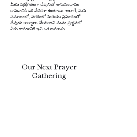
మీరు వ్యక్తిగతంగా దేవునితో అనుసంధానం
కావడానికి ఒక వేదికగా ఉంటాయి. అలాగే, మన
సమాజంలో, నగరంలో మరియు ప్రపంచంలో
దేవుడు కార్యాలు చేయాలని మనం ప్రార్థనలో
ఏకం కావడానికి ఇవి ఒక అవకాశం.
Our Next Prayer
Gathering