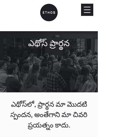
ఎథోస్ ప్రార్థన
ఎథోస్‌లో, ప్రార్థన మా మొదటి
స్పందన, అంతేగాని మా చివరి
ప్రయత్నం కాదు.