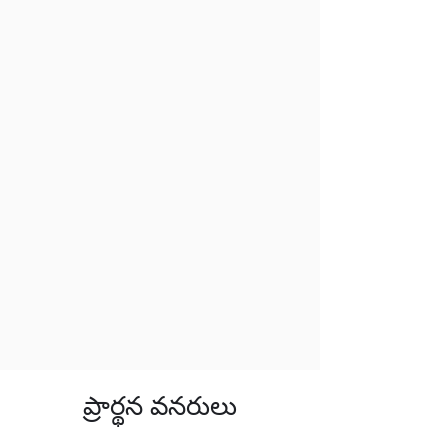
ప్రార్థన వనరులు