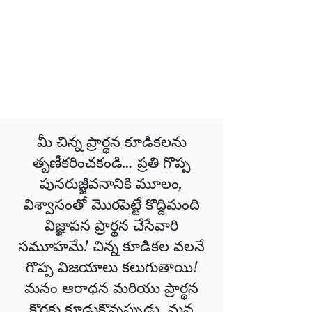
మీ చిన్న ప్రార్థన కూడికలను
తృణీకరించకండి… ప్రతి గొప్ప
పునరుజ్జీవనానికి మూలం,
విశ్వాసంతో మొరపెట్టే కొద్దిమంది
విజ్ఞాపన ప్రార్థన చేసేవారి
సమూహమే! చిన్న కూడికల వలనే
గొప్ప విజయాలు కలుగుతాయి!
మనం ఆరాధన మరియు ప్రార్థన
కొరకు కూడుకొన్నప్పుడు, మన