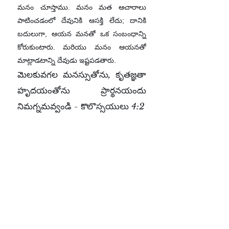
మనం చూస్తాము. మనం మత ఆచారాలు
పాటించడంలో దేవునికి ఆసక్తి లేదు; దానికి
బదులుగా, ఆయన మనతో ఒక సంబంధాన్ని
కోరుకుంటారు. మరియు మనం ఆయనతో
మాట్లాడటాన్ని దేవుడు ఇష్టపడతారు.
మెలకువగల మనస్సుతోను, కృతజ్ఞతా
హృదయంతోను ప్రార్థనయందు
నిమగ్నమవ్వండి - కొలొస్సయులు
4:2