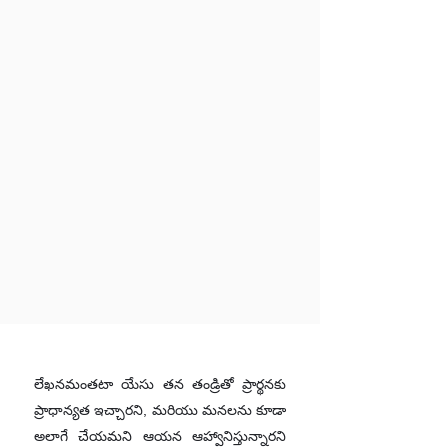
లేఖనమంతటా యేసు తన తండ్రితో ప్రార్థనకు
ప్రాధాన్యత ఇచ్చారని, మరియు మనలను కూడా
అలాగే చేయమని ఆయన ఆహ్వానిస్తున్నారని