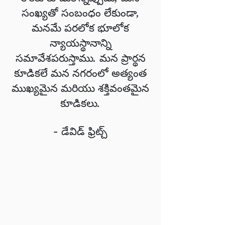
సంఖ్యతో సంబంధం లేకుండా,
మనమే పరలోక భూలోక
న్యాయస్థానాన్ని
సమావేశపరుస్తాము. మన ప్రార్థన
కూడికలే మన నగరంలో అత్యంత
ముఖ్యమైన మరియు శక్తివంతమైన
కూడికలు.
- డేవిడ్ ఫ్రిట్చ్