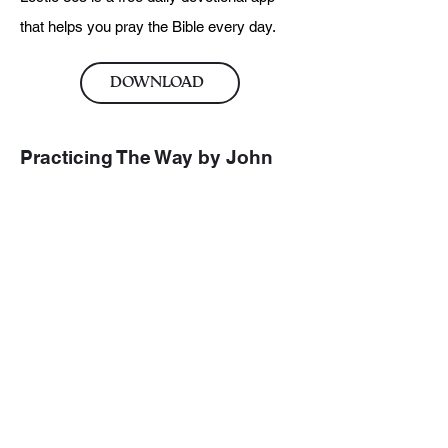
that helps you pray the Bible every day.
DOWNLOAD
Practicing The Way by John
Mark Comer
Richard Foster expands on spiritual
disciplines to grow your faith. There are
great chapters on prayer and fasting.
ORDER ON AMAZON
పీట్ గ్రెయిగ్ రచించిన ప్రార్థన ఎలా
చేయాలి