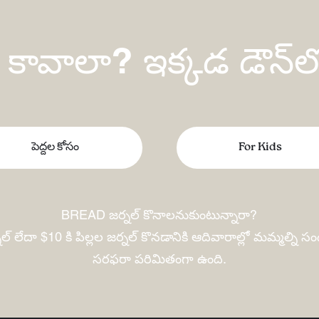
న్ కావాలా? ఇక్కడ డౌన్‌ల
పెద్దల కోసం
For Kids
BREAD జర్నల్ కొనాలనుకుంటున్నారా?
నల్ లేదా $10 కి పిల్లల జర్నల్ కొనడానికి ఆదివారాల్లో మమ్మల్ని సం
సరఫరా పరిమితంగా ఉంది.