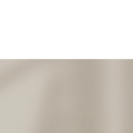
ఇవ్వండి