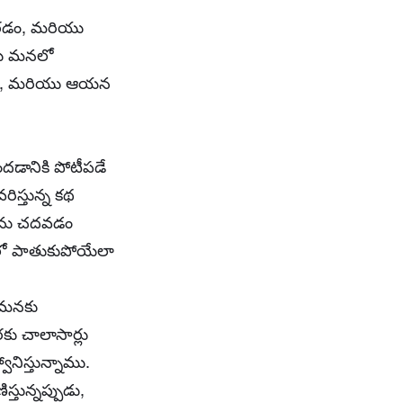
ారడం, మరియు
లు మనలో
ాలని, మరియు ఆయన
డానికి పోటీపడే
స్తున్న కథ
ాలను చదవడం
లో పాతుకుపోయేలా
 మనకు
రకు చాలాసార్లు
ిస్తున్నాము.
తున్నప్పుడు,