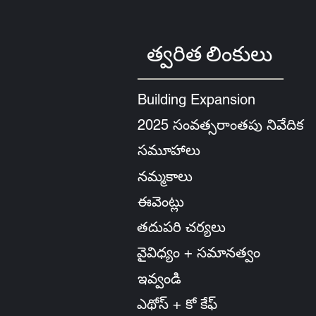
త్వరిత లింకులు
Building Expansion
2025 సంవత్సరాంతపు నివేదిక
సమూహాలు
నమ్మకాలు
ఈవెంట్లు
తదుపరి చర్యలు
వైవిధ్యం + సమానత్వం
ఇవ్వండి
ఎథోస్ + కో కేఫ్