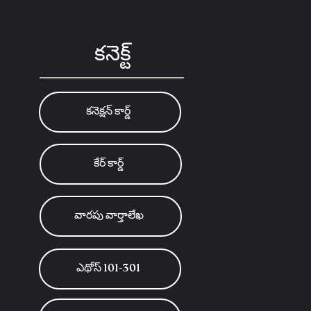
కనెక్ట్
కనెక్షన్ కార్డ్
కేర్ కార్డ్
వారపు వార్తాలేఖ
ఎథోస్ 101-301