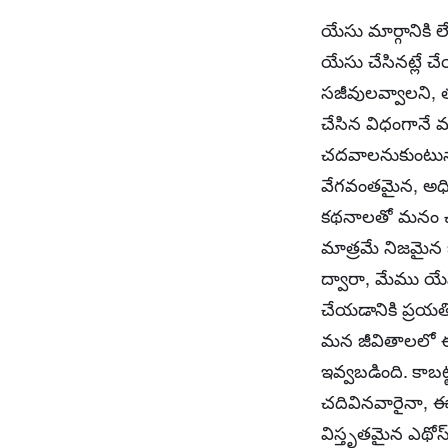
యేసు మార్గాని
యేసు చేసినట్లే
సజీవులవ్వాలని, 
చేసిన విధంగానే 
చదవాలనుకుంటున
వేగవంతమైన, అధి
కథనాలతో మనం చుట
మాత్రమే నిజమైన 
ద్వారా, మేము య
చేయడానికి ప్రయత్న
మన జీవితాలలో ఈ
ఇవ్వబడింది. కాబట్
చదివినవారైనా, ఈ
విస్తృతమైన ఎథోస