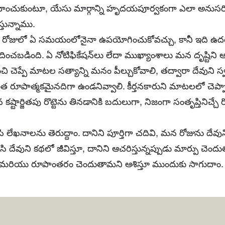
్సహించుకుంటూ, యేసు మార్గాన్ని హృదయపూర్వకంగా ఎలా అనుసరి
్తున్నాము.
రోజులో ఏ సమయంలోనైనా ఉపయోగించుకోవచ్చు, కానీ ఇది ఉదయాన
ంచబడింది. ఏ నోటిఫికేషన్‌లు లేదా ముఖ్యాంశాలు మన దృష్టిని ఆ
ి చెప్పే మాటల సత్యాన్ని మనం పీల్చుకోవాలి, తద్వారా దేవుని 
త రూపాత్మకమైనదిగా ఉండనివ్వాలి. కీర్తనకారుని మాటలలో చెప్ప
్టార్జితపు రొట్టెను తినడానికి బదులుగా, నిజంగా సంతృప్తినిచ్చే 
ి లేఖనాలను తెరుద్దాం. దానిని పూర్తిగా చదివి, మన రోజును దేవున
 దేవుని కథలో జీవిస్తూ, దానిని ఆచరిస్తున్నప్పుడు మార్పు చెం
రియు రూపాంతరం చెందుతామని ఆశిస్తూ ముందుకు సాగుదాం.