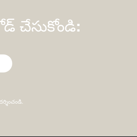
ోడ్ చేసుకోండి:
దర్శించండి.