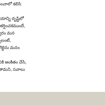
ంచాలో కలిసి
్ని దృష్టిలో
కర్షించకముందే,
స్వరం మన
ాలంటే,
రొట్టెను మనం
ికి అంకితం చేసి,
దుతామని, సవాలు