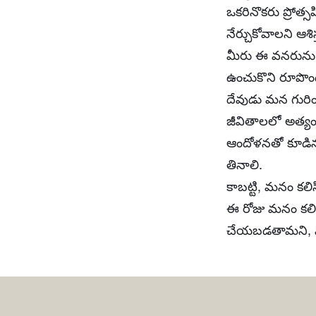
ఒకరినొకరు ప్రోత
నేర్చుకోవాలని ఆశిస
మీరు ఈ వనరును 
ఉంచుకొని రూపొంది
దేవుడు మన గురించ
జీవితాలలో అత్యం
ఆందోళనతో కూడిన కష
తినాలి.
కాబట్టి, మనం కలిస
ఈ రోజు మనం కలిసి
చేయబడతామని, మ