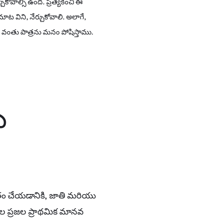
వాల్సి ఉంది. ప్రత్యేకించి ఈ
 విని, నేర్చుకోవాలి. అలాగే,
ంతు పాత్రను మనం పోషిస్తాము.
ు
అంతం చేయడానికి, జాతి మరియు
ల ప్రజల ప్రాథమిక మానవ