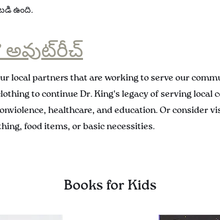
ుబడి ఉంది.
& అవుట్‌రీచ్
our local partners that are working to serve our comm
clothing to continue Dr. King's legacy of serving loca
 nonviolence, healthcare, and education. Or consider vis
hing, food items, or basic necessities.
Books for Kids