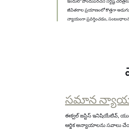
ఇందులో పొందుపరచని నిర్దిష్ట చరిత్
జీవితకాల ప్రయాణంలో కొత్తగా అడుగు
న్యాయంగా ప్రవర్తించడం, సంబంధా
సమాన న్యాయ
ఈక్వల్ జస్టిస్ ఇనిషియేటివ్, 
ఆర్థిక అన్యాయాలను సవాలు చే