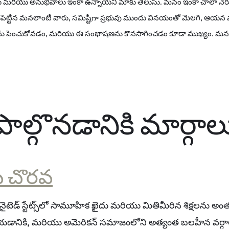
రలు మరియు అనుభవాలు ఇంకా ఉన్నాయని మాకు తెలుసు. మనం ఇంకా చాలా నేర్చుకో
పెట్టిన మనలాంటి వారు, సమిష్టిగా ప్రభువు ముందు వినయంతో మెలగి, ఆయన మాట
లను పెంచుకోవడం, మరియు ఈ సంభాషణను కొనసాగించడం కూడా ముఖ్యం. మన వ
పాల్గొనడానికి మార్గాల
 చొరవ
యునైటెడ్ స్టేట్స్‌లో సామూహిక ఖైదు మరియు మితిమీరిన శిక్షలను 
యడానికి, మరియు అమెరికన్ సమాజంలోని అత్యంత బలహీన వర్గా