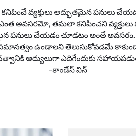
కనిపించే వ్యక్తులు అద్భుతమైన పనులు చేయడం
ంత అవసరమో, తమలా కనిపించని వ్యక్తులు 
ైన పనులు చేయడం చూడటం అంతే అవసరం. 
సమానత్వం ఉండాలని తెలుసుకోవడమే కాకుండ
్వానికి ఆద్యులుగా ఎదిగేందుకు సహాయపడు
–కాండేస్ విన్