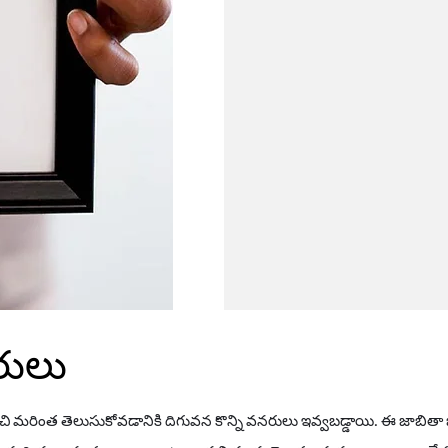
రులు
చి మరింత తెలుసుకోవడానికి దిగువన కొన్ని వనరులు ఇవ్వబడ్డాయి. ఈ జాబిత