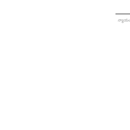
ఆదివారాలు
గురించి
NEXT STEPS
GENERATIONS
సంఘం
న్యాయం