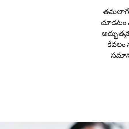
తమలాగే 
చూడటం ఎ
అద్భుతమ
కేవలం 
సమానత