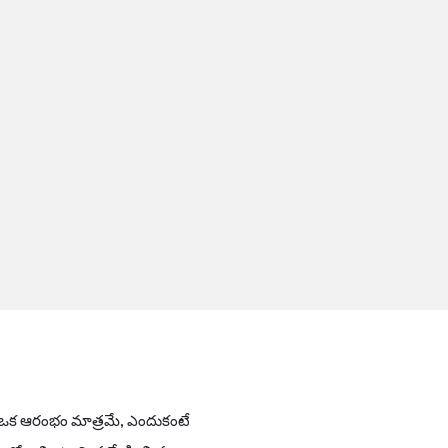
ా ఒక ఆరంభం మాత్రమే, ఎందుకంటే