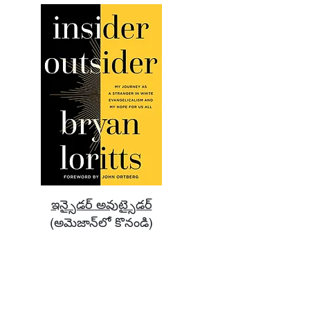
ఇన్సైడర్ అవుట్సైడర్
(అమెజాన్‌లో కొనండి)