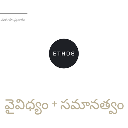
 మరియు ప్రచారం
బోధనలు
General
వైవిధ్యం + సమానత్వం