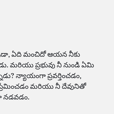
డా, ఏది మంచిదో ఆయన నీకు
ు. మరియు ప్రభువు నీ నుండి ఏమి
ాడు? న్యాయంగా ప్రవర్తించడం,
్రేమించడం మరియు నీ దేవునితో
ా నడవడం.