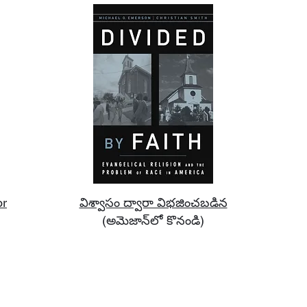
or
విశ్వాసం ద్వారా విభజించబడిన
(అమెజాన్‌లో కొనండి)