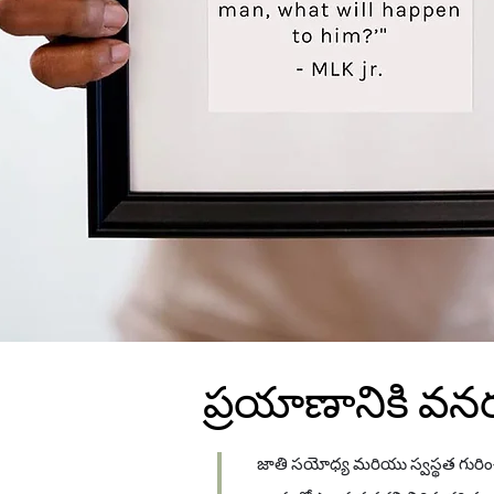
ప్రయాణానికి వన
జాతి సయోధ్య మరియు స్వస్థత గురిం