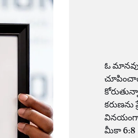
ఓ మానవు
చూపించాడ
కోరుతున్న
కరుణను ప
వినయంగ
మీకా 6:8