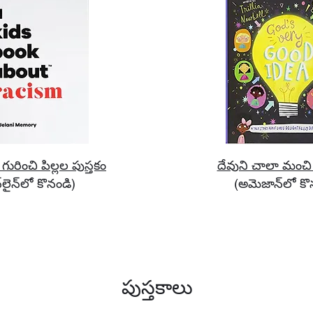
 గురించి పిల్లల పుస్తకం
దేవుని చాలా మంచ
‌లైన్‌లో కొనండి)
(అమెజాన్‌లో కొ
పుస్తకాలు