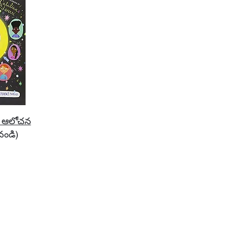
ి ఆలోచన
నండి)