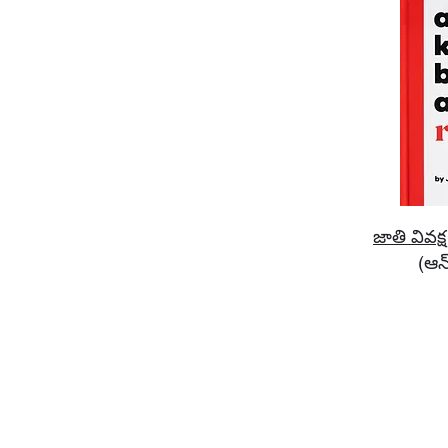
జాతి వివక్ష
(ఆన్