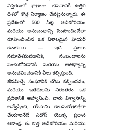
విస్తరణలో భాగంగా, భవనానికి ఉత్తర
దిశలో కొత్త నిర్మాణం చేపట్టనున్నారు. ఈ
ప్రదేశంలో 560 సీట్ల ఆడిటోరియం
మరియు అనుబంధాన్ని పెంపొందించేలా
రూపొందించిన ఒక విశాలమైన ఫోయర్
ఉంటాయి — ఇది ప్రజలు
సమావేశమవడానికి, సంబంధాలను
పెంచుకోవడానికి మరియు ఆతిథ్యాన్ని
అనుభవించడానికి వీలు కల్పిస్తుంది.
జీవమిచ్చే సంఘానికి చోటు కల్పించడం,
మరియు ఇతరులను నిరంతరం ఒక
ప్రదేశానికి ఆహ్వానించి, వారు విశ్వాసాన్ని
అన్వేషించి, యేసును కలుసుకోగలిగేలా
చేయాలనేదే ఎథోస్ యొక్క ప్రధాన
ఆకాంక్ష. ఈ కొత్త ఆడిటోరియం మరియు