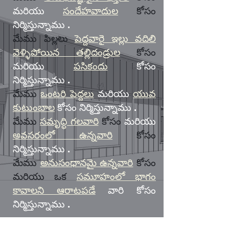
మరియు
సందేహవాదుల
కోసం
నిర్మిస్తున్నాము
.
మేము పిల్లలు
పెద్దవారై ఇల్లు వదిలి
వెళ్ళిపోయిన తల్లిదండ్రుల
కోసం
మరియు
పసికందు
కోసం
నిర్మిస్తున్నాము
.
మేము
ఒంటరి పెద్దలు
మరియు
యువ
కుటుంబాల
కోసం నిర్మిస్తున్నాము
.
మేము
సమృద్ధి గలవారి
కోసం
మరియు
అవసరంలో ఉన్నవారి
కోసం
నిర్మిస్తున్నాము
.
మేము
అనుసంధానమై ఉన్నవారి
కోసం
మరియు ఒక
సమూహంలో భాగం
కావాలని ఆరాటపడే
వారి కోసం
నిర్మిస్తున్నాము
.