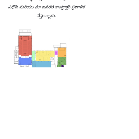
ఎథోస్ మరియు మా జనరల్ కాంట్రాక్టర్ ప్రణాళిక
వేస్తున్నారు.