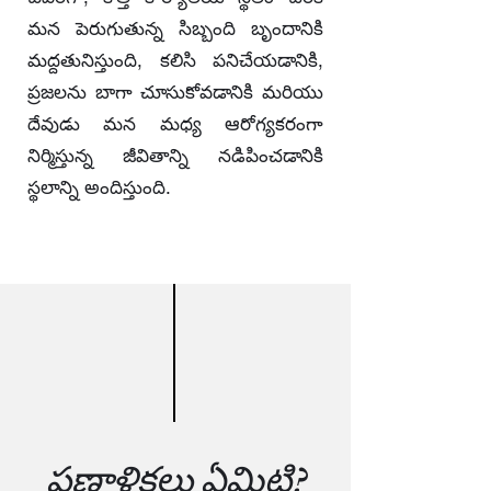
మన పెరుగుతున్న సిబ్బంది బృందానికి
మద్దతునిస్తుంది, కలిసి పనిచేయడానికి,
ప్రజలను బాగా చూసుకోవడానికి మరియు
దేవుడు మన మధ్య ఆరోగ్యకరంగా
నిర్మిస్తున్న జీవితాన్ని నడిపించడానికి
స్థలాన్ని అందిస్తుంది.
ప్రణాళికలు ఏమిటి?