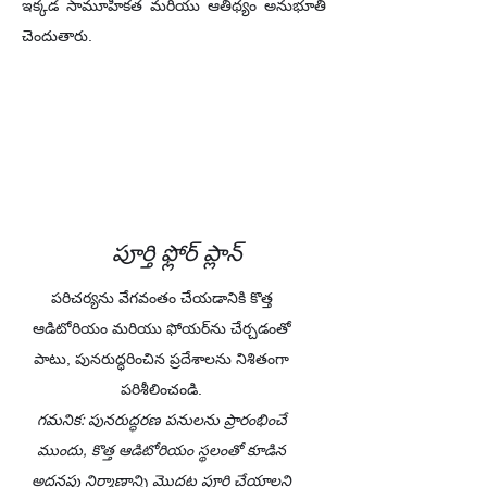
ఇక్కడ సామూహికత మరియు ఆతిథ్యం అనుభూతి
చెందుతారు.
పూర్తి ఫ్లోర్ ప్లాన్
పరిచర్యను వేగవంతం చేయడానికి కొత్త
ఆడిటోరియం మరియు ఫోయర్‌ను చేర్చడంతో
పాటు, పునరుద్ధరించిన ప్రదేశాలను నిశితంగా
పరిశీలించండి.
గమనిక: పునరుద్ధరణ పనులను ప్రారంభించే
ముందు, కొత్త ఆడిటోరియం స్థలంతో కూడిన
అదనపు నిర్మాణాన్ని మొదట పూర్తి చేయాలని