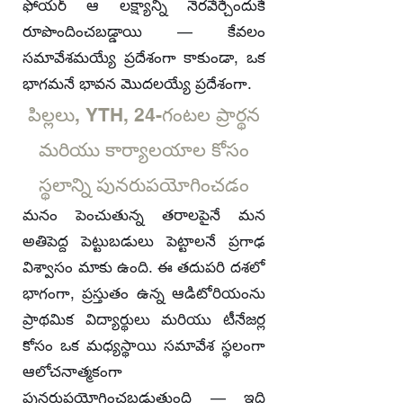
ఫోయర్ ఆ లక్ష్యాన్ని నెరవేర్చేందుకే
రూపొందించబడ్డాయి — కేవలం
సమావేశమయ్యే ప్రదేశంగా కాకుండా, ఒక
భాగమనే భావన మొదలయ్యే ప్రదేశంగా.
పిల్లలు, YTH, 24-గంటల ప్రార్థన
మరియు కార్యాలయాల కోసం
స్థలాన్ని పునరుపయోగించడం
మనం పెంచుతున్న తరాలపైనే మన
అతిపెద్ద పెట్టుబడులు పెట్టాలనే ప్రగాఢ
విశ్వాసం మాకు ఉంది. ఈ తదుపరి దశలో
భాగంగా, ప్రస్తుతం ఉన్న ఆడిటోరియంను
ప్రాథమిక విద్యార్థులు మరియు టీనేజర్ల
కోసం ఒక మధ్యస్థాయి సమావేశ స్థలంగా
ఆలోచనాత్మకంగా
పునరుపయోగించబడుతుంది — ఇది