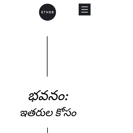
భవనం:
ఇతరుల కోసం