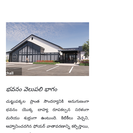
భవనం వెలుపలి భాగం
చుట్టుపక్కల ప్రాంత సౌందర్యానికి అనుగుణంగా
భవనం యొక్క బాహ్య రూపకల్పన సరళంగా
మరియు శుభ్రంగా ఉంటుంది. కిటికీలు వెచ్చని,
ఆహ్వానించదగిన ఫోయర్ వాతావరణాన్ని కల్పిస్తాయి,