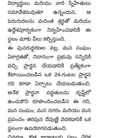
విద్యార్థులు మరియు వారి స్నేహితులు
సమావేశమవుతూ ఉన్నందున, ఆ
పెరుగుదలను మరింత శ్రద్ధతో మరియు
ఉద్దేశపూర్వకంగా నిర్వహించడానికి ఈ
స్థలం మాకు వీలు కల్పిస్తుంది.
ఈ పునరుద్ధరణల వల్ల, మన సంఘం
ఏకాగ్రతతో, నిదానంగా ప్రభువు సన్నిధికి
వచ్చి ప్రార్థన చేయడానికి ప్రత్యేకంగా
కేటాయించబడిన ఒక 24-గంటల ప్రార్థన
గది కూడా ఏర్పాటు చేయబడుతుంది.
అనేక ప్రార్థనా పద్ధతులను దృష్టిలో
ఉంచుకొని రూపొందించబడిన ఈ గది,
మన సంఘం, మన నగరం మరియు మన
ప్రపంచం తరపున దేవుణ్ణి వెదకడానికి ఒక
స్థలంగా ఉపయోగపడుతుంది.
చివరగా, కొత్త కార్యాలయ స్థలం చేరిక