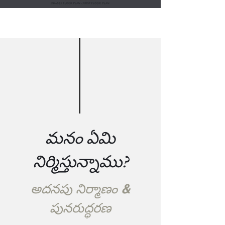
మనం ఏమి
నిర్మిస్తున్నాము?
అదనపు నిర్మాణం &
పునరుద్ధరణ