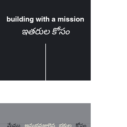
building with a mission
ఇతరుల కోసం
మేము
అనుభవజ్ఞులైన భక్తుల
కోసం