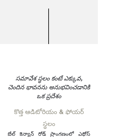
సమావేశ స్థలం కంటే ఎక్కువ,
చెందిన భావనను అనుభవించడానికి
ఒక ప్రదేశం
కొత్త ఆడిటోరియం & ఫోయర్
స్థలం
బేల్ కెన్యాన్ రోడ్ ప్రాంగణంలో ఎథోస్