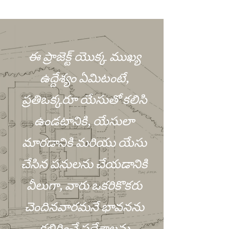
ఈ ప్రాజెక్ట్ యొక్క ముఖ్య
ఉద్దేశ్యం ఏమిటంటే,
ప్రతిఒక్కరూ యేసుతో కలిసి
ఉండటానికి, యేసులా
మారడానికి మరియు యేసు
చేసిన పనులను చేయడానికి
వీలుగా, వారు ఒకరికొకరు
చెందినవారమనే భావనను