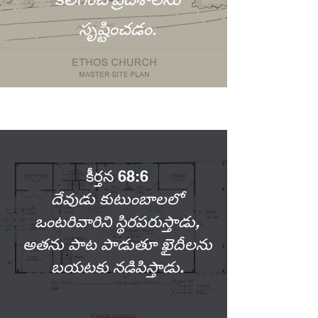
కలిగించే ప్రదేశాలను
సృష్టించడం.
కీర్తన 68:6
దేవుడు కుటుంబాలలో
ఒంటరివారిని స్థిరపరుస్తాడు,
అతను పాట పాడుతూ ఖైదీలను
బయటకు నడిపిస్తాడు.