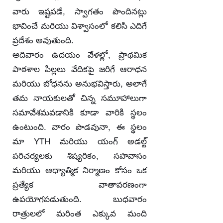
వారు ఇష్టపడే, స్వాగతం పొందినట్లు
భావించే మరియు విశ్వాసంలో కలిసి ఎదిగే
ప్రదేశం అవుతుంది.
ఆదివారం ఉదయం వేళల్లో, ప్రాథమిక
పాఠశాల పిల్లలు వేదికపై జరిగే ఆరాధన
మరియు బోధనను అనుభవిస్తారు, అలాగే
తమ నాయకులతో చిన్న సమూహాలుగా
సమావేశమవడానికి కూడా వారికి స్థలం
ఉంటుంది. వారం పొడవునా, ఈ స్థలం
మా YTH మరియు యంగ్ అడల్ట్
పరిచర్యలకు శిష్యరికం, సహవాసం
మరియు ఆధ్యాత్మిక నిర్మాణం కోసం ఒక
ప్రత్యేక వాతావరణంగా
ఉపయోగపడుతుంది. బుధవారం
రాత్రులలో మరింత ఎక్కువ మంది