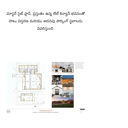
మాస్టర్ సైట్ ప్లాన్, ప్రస్తుతం ఉన్న బేల్ కెన్యాన్ భవనంతో
పాటు విస్తరణ మరియు అదనపు పార్కింగ్ స్థలాలను
వివరిస్తుంది.