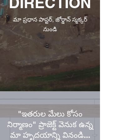
DIRECTION
మా ప్రధాన పాస్టర్, జోర్డాన్ స్మక్కర్
నుండి
"ఇతరుల మేలు కోసం
నిర్మాణం" ప్రాజెక్ట్ వెనుక ఉన్న
మా హృదయాన్ని వినండి...