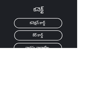
కనెక్ట్
కనెక్షన్ కార్డ్
కేర్ కార్డ్
వారపు వార్తాలేఖ
ఎథోస్ 101-301
Church Center App
ఆదివారం సమావేశాలు
8:00a / 9:30a / 11:15a
వ్యక్తిగతంగా మరియు