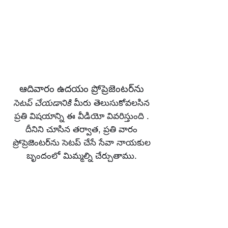
ఆదివారం ఉదయం ప్రోప్రెజెంటర్‌ను
సెటప్ చేయడానికి
మీరు తెలుసుకోవలసిన
ప్రతి విషయాన్ని ఈ వీడియో వివరిస్తుంది
.
దీనిని చూసిన తర్వాత, ప్రతి వారం
ప్రోప్రెజెంటర్‌ను సెటప్ చేసే సేవా నాయకుల
బృందంలో మిమ్మల్ని చేర్చుతాము.