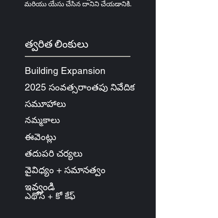
మరియు యేసు చేసిన దానిని చేయడానికి.
త్వరిత లింకులు
Building Expansion
2025 సంవత్సరాంతపు నివేదిక
సమూహాలు
నమ్మకాలు
ఈవెంట్లు
తదుపరి చర్యలు
వైవిధ్యం + సమానత్వం
ఇవ్వండి
ఎథోస్ + కో కేఫ్