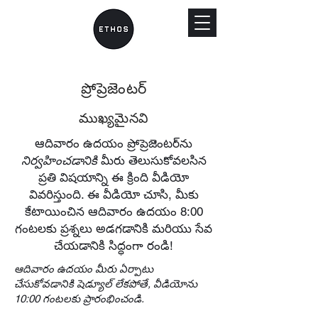
ప్రోప్రెజెంటర్
ముఖ్యమైనవి
ఆదివారం ఉదయం ప్రోప్రెజెంటర్‌ను
నిర్వహించడానికి
మీరు తెలుసుకోవలసిన
ప్రతి విషయాన్ని ఈ క్రింది వీడియో
వివరిస్తుంది. ఈ వీడియో చూసి, మీకు
కేటాయించిన ఆదివారం ఉదయం 8:00
గంటలకు ప్రశ్నలు అడగడానికి మరియు సేవ
చేయడానికి సిద్ధంగా రండి!
ఆదివారం ఉదయం మీరు ఏర్పాటు
చేసుకోవడానికి షెడ్యూల్ లేకపోతే, వీడియోను
10:00 గంటలకు ప్రారంభించండి.