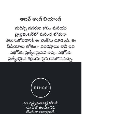
అబవ్ అండ్ బియాండ్
మరిన్ని వనరుల కోసం మరియు
ప్రోప్రెజెంటర్‌లో మరింత లోతుగా
తెలుసుకోవడానికి ఈ లింక్‌ను చూడండి. ఈ
వీడియోలు లోతుగా వివరిస్తాయి కానీ ఇవి
ఎథోస్‌కు ప్రత్యేకమైనవి కావు. ఎథోస్‌కు
ప్రత్యేకమైన శిక్షణను పైన కనుగొనవచ్చు.
మా దృష్టి
ప్రతి వ్యక్తి
కోసమే
యేసుతో ఉండటానికి,
యేసులా అవ్వాలంటే,