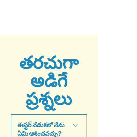
తరచుగా
అడిగే
ప్రశ్నలు
ఈస్టర్ వేడుకలో నేను
ఏమి ఆశించవచ్చు?