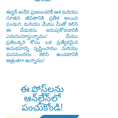
ఈస్టర్ అనేది ప్రజలందరికీ ఆశ మరియు
నూతన జీవితానికి ప్రతీక అయిన
పండుగ, మరియు మేము మీతో కలిసి
ఈ వేడుకను జరుపుకోవడానికి
ఎదురుచూస్తున్నాము! మేము
ప్రతిఒక్కరి కోసం ఒక ప్రత్యేకమైన
అనుభవాన్ని సృష్టించాము మరియు
మనమందరం కలిసి ఉండటానికి
ఆత్రుతగా ఉన్నాము!
ఈ పోస్ట్‌లను
ఆన్‌లైన్‌లో
పంచుకోండి!