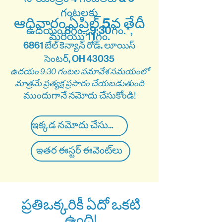
గంటలకు
ఆదివారం ఏప్రిల్ 5వ తేదీ
ఉదయం 8గం., 9:30గం.*,
మరియు 11గం.
6861 బేల్ కెన్యాన్ రోడ్. లూయిస్
సెంటర్, OH 43035
ఉదయం 9:30 గంటల సమావేశ సమయంలో
మాత్రమే ప్రత్యక్ష ప్రసారం చేయబడుతుంది
ముందుగానే నమోదు చేసుకోండి!
ఇక్కడ నమోదు చేసుకోండి
ఇతర ఈస్టర్ ఈవెంట్‌లు
ప్రతిఒక్కరికీ ఏదో ఒకటి
ఉంది!