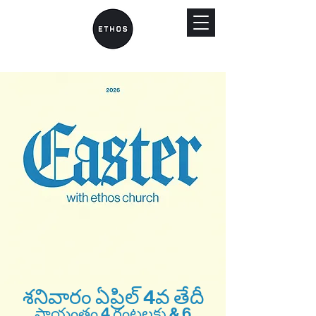
శనివారం ఏప్రిల్ 4వ తేదీ
సాయంత్రం 4 గంటలకు & 6